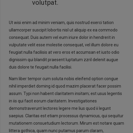
volutpat.
Ut wisi enim ad minim veniam, quis nostrud exerci tation
ullamcorper suscipit lobortis nisl ut aliquip ex ea commodo
consequat. Duis autem vel eum iriure dolor in hendrerit in
vulputate velit esse molestie consequat, vel illum dolore eu
feugiat nulla facilisis at vero eros et accumsan et iusto odio
dignissim qui blandit praesent luptatum zzril delenit augue
duis dolore te feugait nulla facilisi.
Nam liber tempor cum soluta nobis eleifend option congue
nihil imperdiet doming id quod mazim placerat facer possim
assum. Typi non habent claritatem insitam; est usus legentis
in iis qui facit eorum claritatem. Investigationes
demonstraverunt lectores legere me lius quod ii legunt
saepius. Claritas est etiam processus dynamicus, qui sequitur
mutationem consuetudium lectorum. Mirum est notare quam
littera gothica, quam nunc putamus parum claram,