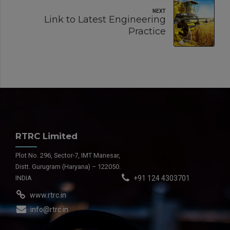
NEXT
Link to Latest Engineering
Practice
RTRC Limited
Plot No. 296, Sector-7, IMT Manesar,
Distt. Gurugram (Haryana) – 122050.
INDIA
+91 124 4303701
www.rtrc.in
info@rtrc.in