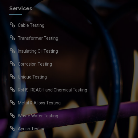
Services
Cable Testing
Transformer Testing
Insulating Oil Testing
Corrosion Testing
Unique Testing
RoHS, REACH and Chemical Testing
Metal & Alloys Testing
Waste Water Testing
Ayush Testing