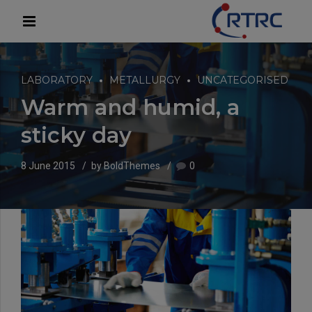
modal-check
LABORATORY
METALLURGY
UNCATEGORISED
Warm and humid, a
sticky day
8 June 2015
by BoldThemes
0