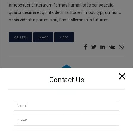
anteposuerit litterarum formas humanitatis per seacula
quarta decima et quinta decima. Eodem modo typi, qui nunc
nobis videntur parum clari, fiant sollemnes in futurum.
GALLERY
IMAGE
VIDEO
Contact Us
BoldThemes