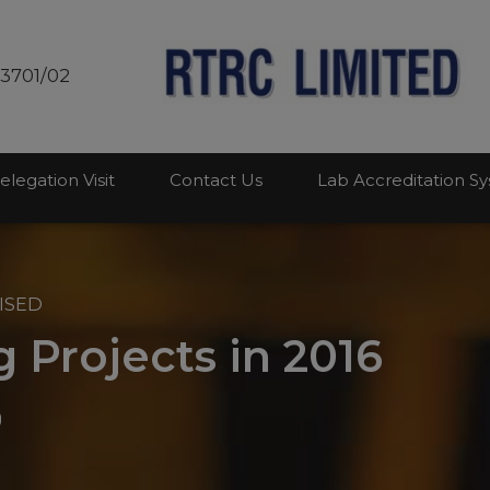
modal-check
03701/02
elegation Visit
Contact Us
Lab Accreditation S
ISED
 Projects in 2016
0