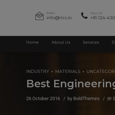
EMAIL:
CALL US:
info@rtrc.in
+91-124-43
Home
About Us
Services
D
INDUSTRY
MATERIALS
UNCATEGOR
Best Engineering
26 October 2016
by BoldThemes