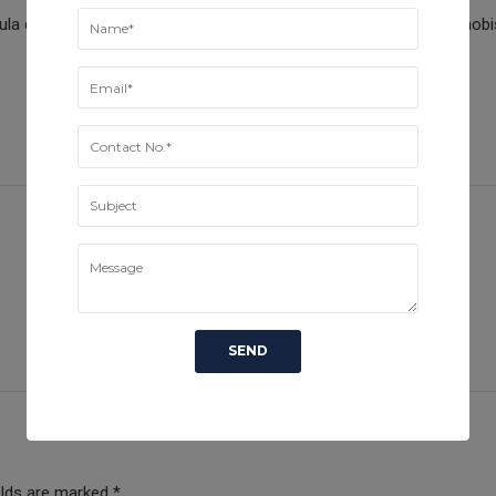
la quarta decima et quinta decima. Eodem modo typi, qui nunc nobis 
elds are marked *