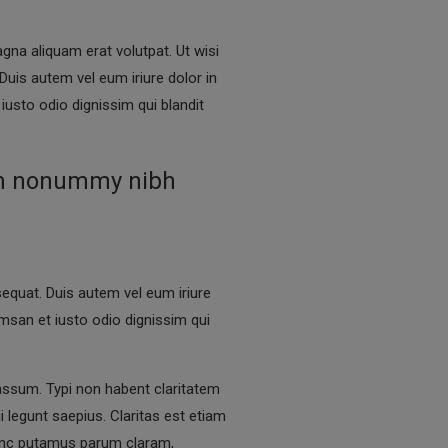
na aliquam erat volutpat. Ut wisi
Duis autem vel eum iriure dolor in
 iusto odio dignissim qui blandit
iam nonummy nibh
sequat. Duis autem vel eum iriure
cumsan et iusto odio dignissim qui
assum. Typi non habent claritatem
i legunt saepius. Claritas est etiam
unc putamus parum claram,