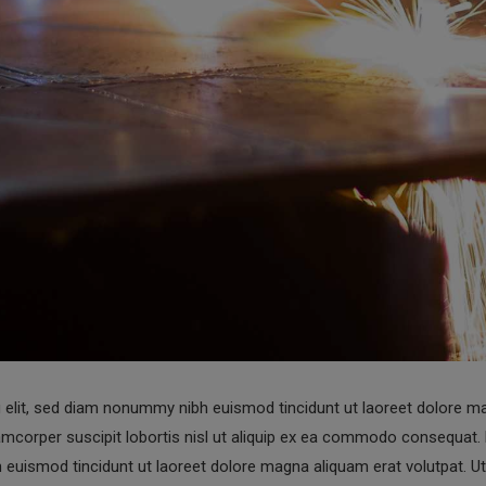
 elit, sed diam nonummy nibh euismod tincidunt ut laoreet dolore mag
lamcorper suscipit lobortis nisl ut aliquip ex ea commodo consequat.
 euismod tincidunt ut laoreet dolore magna aliquam erat volutpat. U