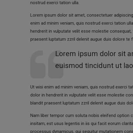
nostrud exerci tation ulla.
Lorem ipsum dolor sit amet, consectetuer adipiscing
enim ad minim veniam, quis nostrud exerci tation ull
hendrerit in vulputate velit esse molestie consequat, 
praesent luptatum zzril delenit augue duis dolore te f
Lorem ipsum dolor sit a
euismod tincidunt ut la
Ut wisi enim ad minim veniam, quis nostrud exerci ta
dolor in hendrerit in vulputate velit esse molestie co
blandit praesent luptatum zzril delenit augue duis dolor
Nam liber tempor cum soluta nobis eleifend option 
insitam; est usus legentis in iis qui facit eorum clar
processus dynamicus, qui sequitur mutationem cons