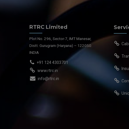
RTRC Limited
Servi
Plot No. 296, Sector-7, IMT Manesar,
Cab
Distt. Gurugram (Haryana) – 122050.
INDIA
Tra
+91 124 4303701
Insu
www.rtrc.in
info@rtrc.in
Cor
Uni